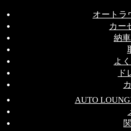
オートラ
カー
納
よく
ド
AUTO LOU